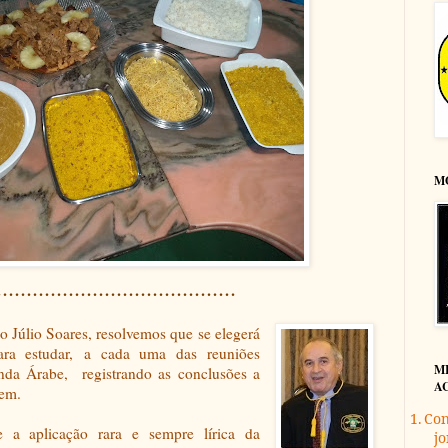
M
........................................
o Júlio Soares, resolvemos que se elegerá
ara estudar,
a cada uma das reuniões
M
nda Árabe,
registrando as conclusões a
A
rem.
1.
Con
e a aplicação rara e sempre lírica da
jo