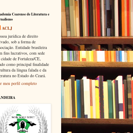
ademia Cearense de Literatura e
rnalismo
ACLJ
ssoa jurídica de direito
ivado, sob a forma de
sociação. Entidade brasileira
m fins lucrativos, com sede
 cidade de Fortaleza/CE,
ndo como principal finalidade
cultura da língua falada e da
teratura no Estado do Ceará.
r meu perfil completo
ANDEIRA