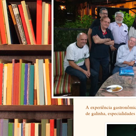
A experiência gastronômi
de galinha, especialidades