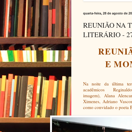
quarta-feira, 28 de agosto de 2
REUNIÃO NA 
LITERÁRIO - 27
REUNI
E MO
Na noite da última ter
acadêmicos
Re
ginald
imagem),
Alana Alenca
Ximenes, Adriano Vascon
como convidado o poeta B