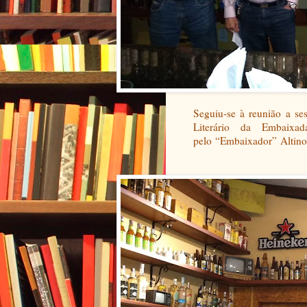
Seguiu-se à reunião a se
Literário da Embaixad
pelo
“
Embaixador
”
Altino