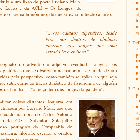
título a um livro do poeta Luciano Maia,
n
de Letras e da ACLJ
– Os Longes, de
m
sere o poema homônimo, de que se extrai o trecho abaixo:
al
to
n
ap
“...
Nos calados alpendres, desde
fora, nos dentros de abolidas
2.
Def
alegrias, nos longes que uma
a 
estrada leva embora.
”
pr
íc
, cognato do advérbio e adjetivo eventual
“
longe
”
,
“
os
m
 pictóricas que se observam no panorama de fundo de um
pr
zidas pela perspectiva, como também se aplica ao que seja
no
o, sutil, como os traços dinástico da fisionomia de alguém
3.
Con
s da família
–
“o moço tem uns longes do pai dele".
p
so
icar coisas distantes, lonjuras em
m
 utilizada por Luciano Maia, uso que
a 
reiterado na obra do Padre Antônio
ab
eiro de 1608 — Salvador, 18 de julho
co
gioso
português da Companhia de
op
rasileira, filósofo, escritor e orador,
piradíssimos sermões.