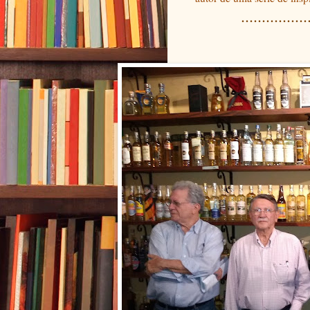
................