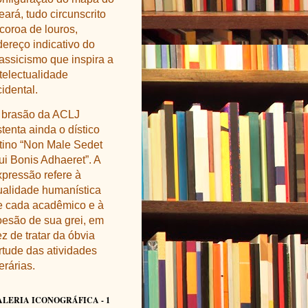
ará, tudo circunscrito
 coroa de louros,
dereço indicativo do
lassicismo que inspira a
ntelectualidade
idental.
 brasão da ACLJ
tenta ainda o dístico
atino “Non Male Sedet
ui Bonis Adhaeret”. A
xpressão refere à
ualidade humanística
e cada acadêmico e à
oesão de sua grei, em
z de tratar da óbvia
irtude das atividades
terárias
.
ALERIA ICONOGRÁFICA - 1