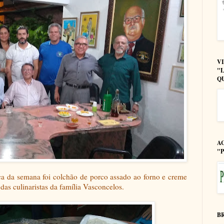
V
"
Q
A
"
ca da semana foi colchão de porco assado ao forno e creme
 das culinaristas da família Vasconcelos.
B