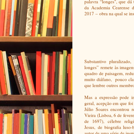
palavra
“
longes", que dá 
da Academia Cearense 
2017
–
obra na qual se in
Substantivo pluralizado
longes
”
remete às imagens
quadro de paisagem, redu
muito diáfano, pouco clar
que lembre outros membro
Mas a expressão pode ind
geral, acepção em que foi
Júlio Soares encontrou 
Vieira
(Lisboa, 6 de fever
de 1697), célebre reli
Jesus,
de biografia luso-b
autor de uma série de ins