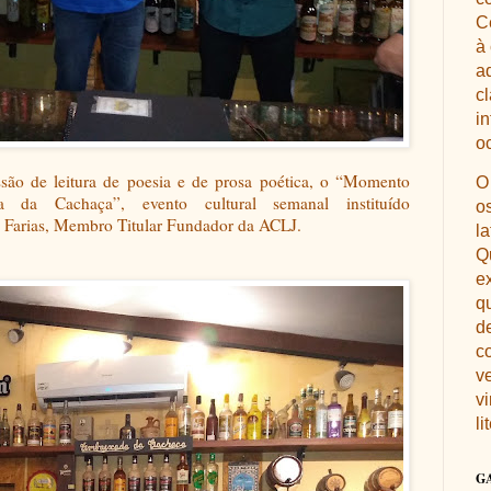
Ce
à
a
c
i
oc
ssão de leitura de poesia e de prosa poética, o “Momento
O
a da Cachaça”, evento cultural semanal instituído
os
 Farias, Membro Titular Fundador da ACLJ.
l
Q
e
q
d
c
ve
v
li
G