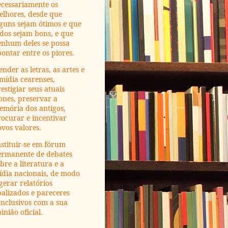
ecessariamente os
elhores, desde que
guns sejam ótimos e que
dos sejam bons, e que
enhum deles se possa
ontar entre os piores.
ender as letras, as artes e
mídia cearenses,
estigiar seus atuais
ones, preservar a
emória dos antigos,
ocurar e incentivar
vos valores.
stituir-se em fórum
ermanente de debates
bre a literatura e a
ídia nacionais, de modo
gerar relatórios
alizados e pareceres
nclusivos com a sua
inião oficial.