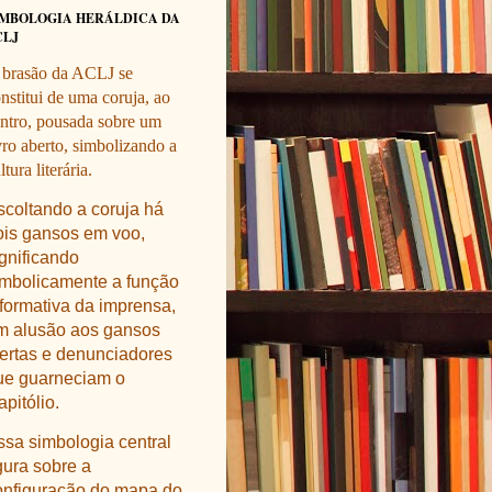
IMBOLOGIA HERÁLDICA DA
CLJ
 brasão da ACLJ se
nstitui de uma coruja, ao
ntro, pousada sobre um
vro aberto, simbolizando a
ltura literária.
scoltando a coruja há
ois gansos em voo,
ignificando
imbolicamente a função
nformativa da imprensa,
m alusão aos gansos
lertas e denunciadores
ue guarneciam o
pitólio.
ssa simbologia central
gura sobre a
onfiguração do mapa do