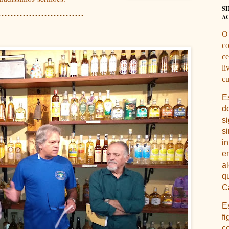
............................
S
A
O
co
ce
li
cu
E
d
s
s
i
e
a
q
Ca
E
fi
c