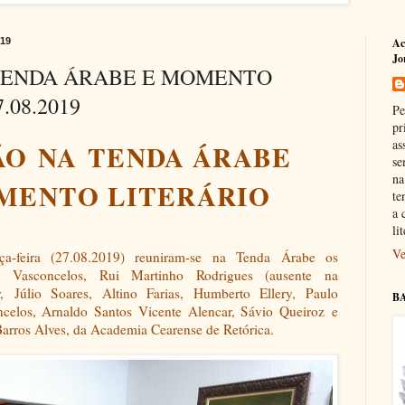
019
Ac
Jo
TENDA ÁRABE E MOMENTO
.08.2019
Pe
pr
as
ÃO
NA
TENDA ÁRABE
se
na
MENTO LITERÁRIO
te
a 
li
Ve
ça-feira (27.08.2019) reuniram-se na Tenda Árabe os
o Vasconcelos, Rui Martinho Rodrigues (ausente na
r,
Júlio Soares, Altino Farias, Humberto Ellery, Paulo
B
celos, Arnaldo Santos Vicente Alencar, Sávio Queiroz
e
arros Alves, da Academia Cearense de Retórica.