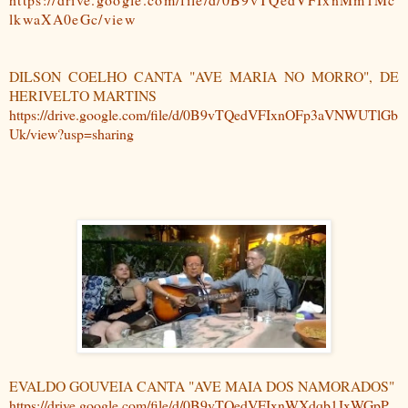
lkwaXA0eGc/view
DILSON COELHO CANTA "AVE MARIA NO MORRO", DE
HERIVELTO MARTINS
https://drive.google.com/file/d/0B9vTQedVFIxnOFp3aVNWUTlGb
Uk/view?usp=sharing
EVALDO GOUVEIA CANTA "AVE MAIA DOS NAMORADOS"
https://drive.google.com/file/d/0B9vTQedVFIxnWXdqb1JxWGpP