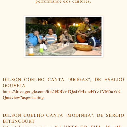
performance dos cantores.
DILSON COELHO CANTA "BRIGAS", DE EVALDO
GOUVEIA
https://drive.google.com/file/d/0B9vTQedVFIxncHYzTVM5aVdC
Qnc/view?usp=sharing
DILSON COELHO CANTA "MODINHA", DE SÉRGIO
BITENCOURT
https://drive.google.com/file/d/0B9vTQedVFIxnMm1Mc