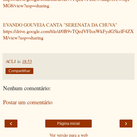
MG8/view?usp=sharing
EVANDO GOUVEIA CANTA "SERENATA DA CHUVA"
https://drive.google.com/file/d/0B9vTQedVFIxnWkFydG5kelF4ZX
M/view?usp=sharing
ACLJ
às
18:53
Compartilhar
Nenhum comentário:
Postar um comentário
‹
›
Página inicial
Ver versão para a web