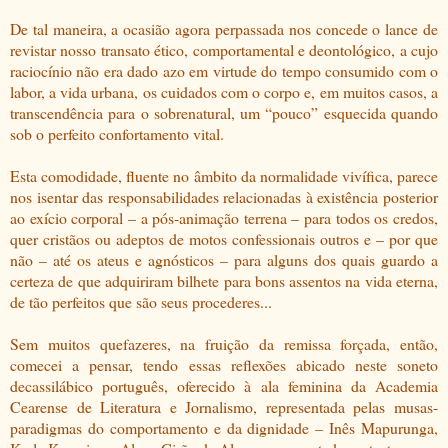
De tal maneira, a ocasião agora perpassada nos concede o lance de
revistar nosso transato ético, comportamental e deontológico, a cujo
raciocínio não era dado azo em virtude do tempo consumido com o
labor, a vida urbana, os cuidados com o corpo e, em muitos casos, a
transcendência para o sobrenatural, um “pouco” esquecida quando
sob o perfeito confortamento vital.
Esta comodidade, fluente no âmbito da normalidade vivífica, parece
nos isentar das responsabilidades relacionadas à existência posterior
ao exício corporal – a pós-animação terrena – para todos os credos,
quer cristãos ou adeptos de motos confessionais outros e – por que
não – até os ateus e agnósticos – para alguns dos quais guardo a
certeza de que adquiriram bilhete para bons assentos na vida eterna,
de tão perfeitos que são seus procederes...
Sem muitos quefazeres, na fruição da remissa forçada, então,
comecei a pensar, tendo essas reflexões abicado neste soneto
decassilábico português, oferecido à ala feminina da Academia
Cearense de Literatura e Jornalismo, representada pelas musas-
paradigmas do comportamento e da dignidade – Inês Mapurunga,