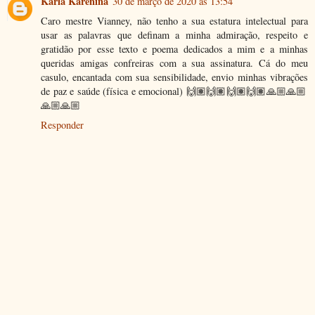
Karla Karenina
30 de março de 2020 às 13:54
Caro mestre Vianney, não tenho a sua estatura intelectual para
usar as palavras que definam a minha admiração, respeito e
gratidão por esse texto e poema dedicados a mim e a minhas
queridas amigas confreiras com a sua assinatura. Cá do meu
casulo, encantada com sua sensibilidade, envio minhas vibrações
de paz e saúde (física e emocional) 🙌🏽🙌🏽🙌🏽🙌🏽🙏🏼🙏🏼
🙏🏼🙏🏼
Responder