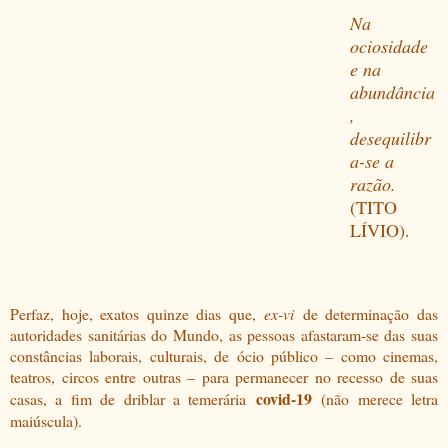
Na
ociosidade
e na
abundância
,
desequilibr
a-se a
razão.
(TITO
LÍVIO).
Perfaz, hoje, exatos quinze dias que,
ex-vi
de determinação das
autoridades sanitárias do Mundo, as pessoas afastaram-se das suas
constâncias laborais, culturais, de ócio público – como cinemas,
teatros, circos entre outras – para permanecer no recesso de suas
covid-19
casas, a fim de driblar a temerária
(não merece letra
maiúscula).