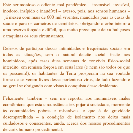
Este acrimonioso e odiento mal pandêmico – insensível, invisível,
inodoro, insípido e inaudível – avesso, pois, aos sensos humanos –
já mexeu com mais de 600 mil viventes, mandados para as casas de
saúde e para os carneiros de cemitérios,
obrigando o orbe inteiro a
uma reserva forçada e difícil, que muito preocupa e deixa buliçosos
e traquinas os seus circunstantes.
Defesos de participar dessas intimidades e frequências sociais em
todas as situações, sem o natural deleite social, ínsito aos
hominídeos, após essas duas semanas de convívio físico-social
interdito, em remissa forçosa em seus lares (e nem são todos os que
os possuem!), os habitantes da Terra prosperam na sua vontade
firme de se verem livres desse portentoso vírus, de tudo fazendo e
ao geral se obrigando com vistas à conquista desse desiderato.
Felizmente, também – sem me reportar aos inomináveis males
econômicos que esta circunstância fez pojar à sociedade, mormente
às comunidades pobres e miseráveis, o que é de gravidade
desemparelhada – a condição de isolamento nos deixa mais
cuidadosos e conscientes, ainda, acerca dos nossos procedimentos
de cariz humano-procedimental.