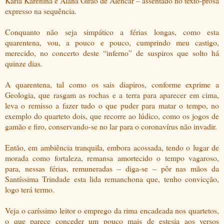
Karla Karenina e Alana Girão de Alencar – assentado no texto-prosa
expresso na sequência.
Conquanto não seja simpático a férias longas, como esta
quarentena, vou, a pouco e pouco, cumprindo meu castigo,
merecido, no concerto deste “inferno” de suspiros que solto há
quinze dias.
A quarentena, tal como os sais diapiros, conforme exprime a
Geologia, que rasgam as rochas e a terra para aparecer em cima,
leva o remisso a fazer tudo o que puder para matar o tempo, no
exemplo do quarteto dois, que recorre ao lúdico, como os jogos de
gamão e firo, conservando-se no lar para o coronavírus não invadir.
Então, em ambiência tranquila, embora acossada, tendo o lugar de
morada como fortaleza, remansa amortecido o tempo vagaroso,
para, nessas férias, remuneradas – diga-se – pôr nas mãos da
Santíssima Trindade esta lida remanchona que, tenho convicção,
logo terá termo.
Veja o caríssimo leitor o emprego da rima encadeada nos quartetos,
o que parece conceder um pouco mais de estesia aos versos