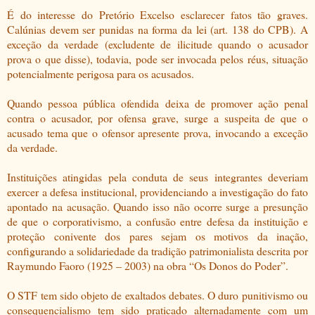
É do interesse do Pretório Excelso esclarecer fatos tão graves.
Calúnias devem ser punidas na forma da lei (art. 138 do CPB). A
exceção da verdade (excludente de ilicitude quando o acusador
prova o que disse), todavia, pode ser invocada pelos réus, situação
potencialmente perigosa para os acusados.
Quando pessoa pública ofendida deixa de promover ação penal
contra o acusador, por ofensa grave, surge a suspeita de que o
acusado tema que o ofensor apresente prova, invocando a exceção
da verdade.
Instituições atingidas pela conduta de seus integrantes deveriam
exercer a defesa institucional, providenciando a investigação do fato
apontado na acusação. Quando isso não ocorre surge a presunção
de que o corporativismo, a confusão entre defesa da instituição e
proteção conivente dos pares sejam os motivos da inação,
configurando a solidariedade da tradição patrimonialista descrita por
Raymundo Faoro (1925 – 2003) na obra “Os Donos do Poder”.
O STF tem sido objeto de exaltados debates. O duro punitivismo ou
consequencialismo tem sido praticado alternadamente com um