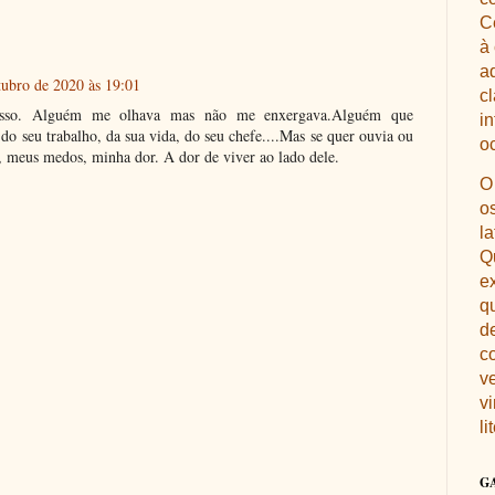
Ce
à
a
tubro de 2020 às 19:01
c
isso. Alguém me olhava mas não me enxergava.Alguém que
i
do seu trabalho, da sua vida, do seu chefe....Mas se quer ouvia ou
oc
, meus medos, minha dor. A dor de viver ao lado dele.
O
os
l
Q
e
q
d
c
ve
v
li
G