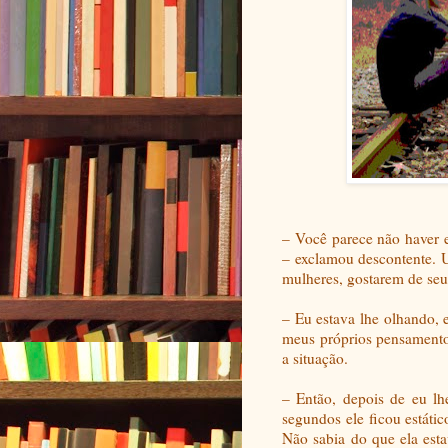
– Você parece não haver e
– exclamou descontente. U
mulheres, gostarem de seu
– Eu estava lhe olhando, 
meus próprios pensamentos
a situação.
– Então, depois de eu lh
segundos ele ficou estáti
Não sabia do que ela est