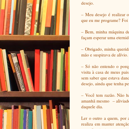
desejo.
– Meu desejo é realizar o
que eu me programe? Foi o
– Bem, minha máquina de
façam esperar uma eternid
– Obrigado, minha querid
mão e suspirava de alívio.
– Só não entendo o porq
visita à casa de meus pais
sem saber que estava dand
desejo, ainda que tenha pe
– Você tem razão. Não h
amanhã mesmo
– alivia
daquele dia.
Ler o outro a quem, por 
realiza em manter atenção