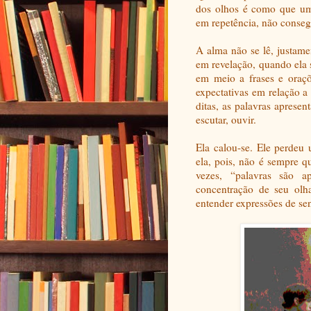
dos olhos é como que um 
em repetência, não consegu
A alma não se lê, justame
em revelação, quando ela 
em meio a frases e oraçõ
expectativas em relação a
ditas, as palavras aprese
escutar, ouvir.
Ela calou-se. Ele perdeu
ela, pois, não é sempre q
vezes, “palavras são a
concentração de seu olh
entender expressões de se