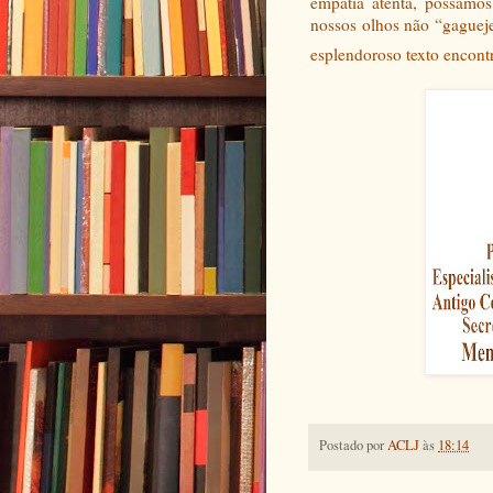
empatia atenta, possamos 
nossos olhos não “gaguej
esplendoroso texto encont
Postado por
ACLJ
às
18:14