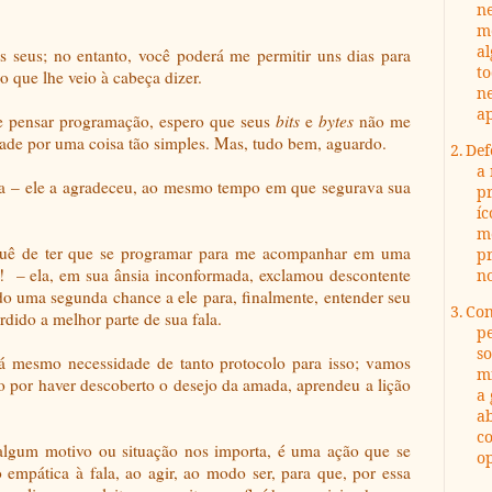
n
m
al
s seus; no entanto, você poderá me permitir uns dias para
to
 que lhe veio à cabeça dizer.
n
ap
 pensar programação, espero que seus
bits
e
bytes
não me
ade por uma coisa tão simples. Mas, tudo bem, aguardo.
2.
Def
a 
a
– ele a agradeceu, ao mesmo tempo em que segurava sua
pr
íc
m
uê de ter que se programar para me acompanhar em uma
pr
!
– ela, em sua ânsia inconformada, exclamou descontente
no
o uma segunda chance a ele para, finalmente, entender seu
3.
Con
rdido a melhor parte de sua fala.
p
so
á mesmo necessidade de tanto protocolo para isso; vamos
m
do por haver descoberto o desejo da amada, aprendeu a lição
a 
ab
co
algum motivo ou situação nos importa, é uma ação que se
op
 empática à fala, ao agir, ao modo ser, para que, por essa