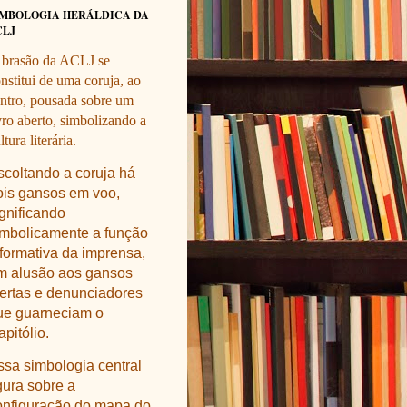
IMBOLOGIA HERÁLDICA DA
CLJ
 brasão da ACLJ se
nstitui de uma coruja, ao
ntro, pousada sobre um
vro aberto, simbolizando a
ltura literária.
scoltando a coruja há
ois gansos em voo,
ignificando
imbolicamente a função
nformativa da imprensa,
m alusão aos gansos
lertas e denunciadores
ue guarneciam o
pitólio.
ssa simbologia central
gura sobre a
onfiguração do mapa do