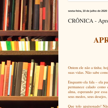
sexta-feira, 10 de julho de 2020
CRÔNICA - Apre
AP
Ontem ele não a tinha; hoj
suas vidas. Não sabe com
Enquanto ela fala – ela pa
permanece calado como q
alma, esperando por essa 
seus medos, seus desejos,
Que tolo apaixonado! Não