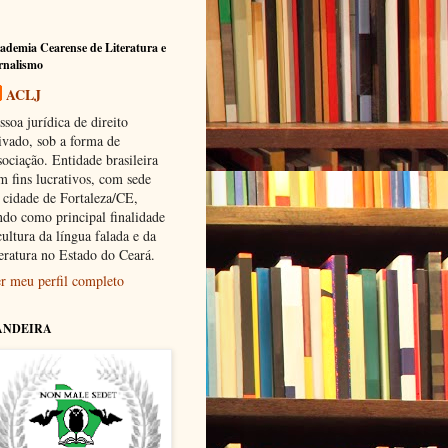
ademia Cearense de Literatura e
rnalismo
ACLJ
ssoa jurídica de direito
ivado, sob a forma de
sociação. Entidade brasileira
m fins lucrativos, com sede
 cidade de Fortaleza/CE,
ndo como principal finalidade
cultura da língua falada e da
teratura no Estado do Ceará.
r meu perfil completo
ANDEIRA