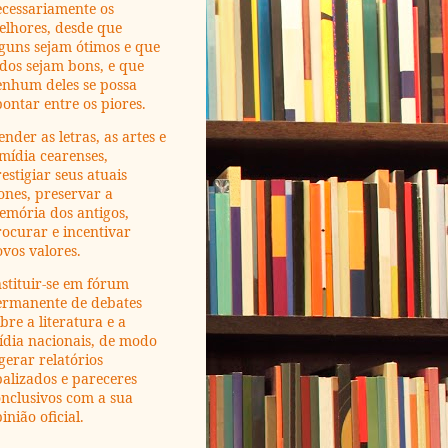
ecessariamente os
elhores, desde que
guns sejam ótimos e que
dos sejam bons, e que
enhum deles se possa
ontar entre os piores.
ender as letras, as artes e
mídia cearenses,
estigiar seus atuais
ones, preservar a
emória dos antigos,
ocurar e incentivar
vos valores.
stituir-se em fórum
ermanente de debates
bre a literatura e a
ídia nacionais, de modo
gerar relatórios
alizados e pareceres
nclusivos com a sua
inião oficial.