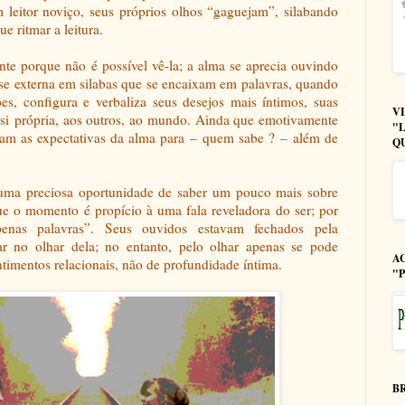
leitor noviço, seus próprios olhos “gaguejam”, silabando
e ritmar a leitura.
nte porque não é possível vê-la; a alma se aprecia ouvindo
se externa em silabas que se encaixam em palavras, quando
es, configura e verbaliza seus desejos mais íntimos, suas
V
 si própria, aos outros, ao mundo. Ainda que emotivamente
"
ntam as expectativas da alma para
–
quem sabe ?
–
além de
Q
 uma preciosa oportunidade de saber um pouco mais sobre
ue o momento é propício à uma fala reveladora do ser; por
penas palavras”. Seus ouvidos estavam fechados pela
ar no olhar dela; no entanto, pelo olhar apenas se pode
A
ntimentos relacionais, não de profundidade íntima.
"
B