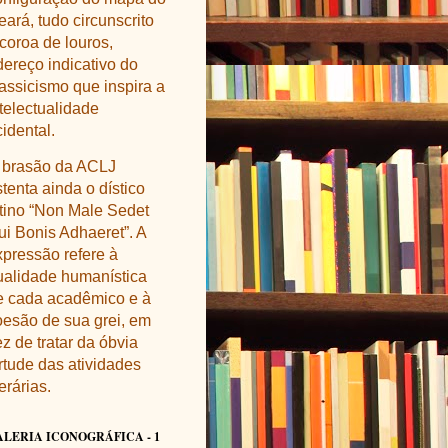
ará, tudo circunscrito
 coroa de louros,
dereço indicativo do
lassicismo que inspira a
ntelectualidade
idental.
 brasão da ACLJ
tenta ainda o dístico
atino “Non Male Sedet
ui Bonis Adhaeret”. A
xpressão refere à
ualidade humanística
e cada acadêmico e à
oesão de sua grei, em
z de tratar da óbvia
irtude das atividades
terárias
.
ALERIA ICONOGRÁFICA - 1