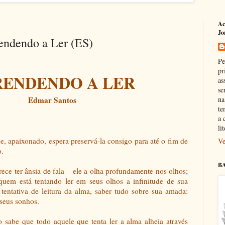
Ac
Jo
ndendo a Ler (ES)
Pe
pr
RENDENDO A LER
as
se
Edmar Santos
na
te
a 
li
e, apaixonado, espera preservá-la consigo para até o fim de
Ve
o.
B
rece ter ânsia de fala – ele a olha profundamente nos olhos;
uem está tentando ler em seus olhos a infinitude de sua
tentativa de leitura da alma, saber tudo sobre sua amada:
 seus sonhos.
 sabe que todo aquele que tenta ler a alma alheia através