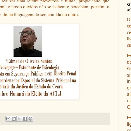
realizar uma leitura proveitosa e fluída; propiciando que
S
em” e nosso ouvidos não se fechem e percebam, por fim, o
A
rado na linguagem do ser, contida no outro.
O
co
ce
li
cu
E
d
s
s
i
e
a
q
Ca
E
fi
c