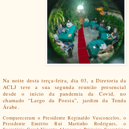
Na noite desta terça-feira, dia 03, a Diretoria da
ACLJ teve a sua segunda reunião presencial
desde o início da pandemia da Covid, no
chamado “Largo da Poesia”, jardim da Tenda
Árabe.
Compareceram o Presidente Reginaldo Vasconcelos, o
Presidente Emérito Rui Martinho Rodrigues, o